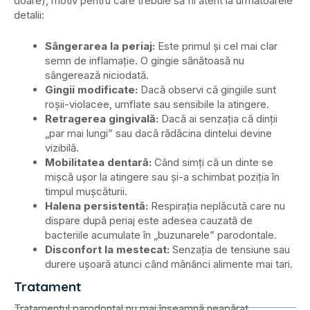
doare), motiv pentru care trebuie să fii atent la următoarele
detalii:
Sângerarea la periaj:
Este primul și cel mai clar
semn de inflamație. O gingie sănătoasă nu
sângerează niciodată.
Gingii modificate:
Dacă observi că gingiile sunt
roșii-violacee, umflate sau sensibile la atingere.
Retragerea gingivală:
Dacă ai senzația că dinții
„par mai lungi” sau dacă rădăcina dintelui devine
vizibilă.
Mobilitatea dentară:
Când simți că un dinte se
mișcă ușor la atingere sau și-a schimbat poziția în
timpul mușcăturii.
Halena persistentă:
Respirația neplăcută care nu
dispare după periaj este adesea cauzată de
bacteriile acumulate în „buzunarele” parodontale.
Disconfort la mestecat:
Senzația de tensiune sau
durere ușoară atunci când mănânci alimente mai tari.
Tratament
Tratamentul parodontal nu mai înseamnă neapărat