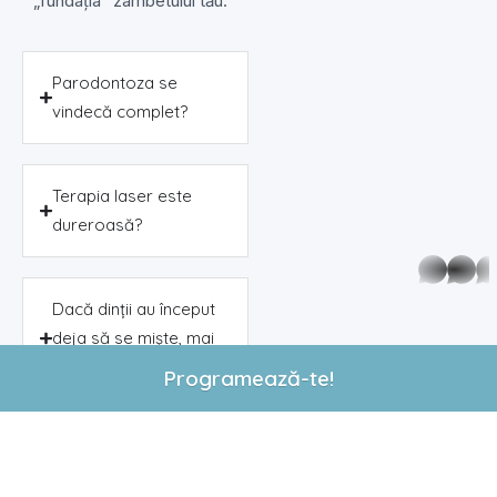
„fundația” zâmbetului tău.
Parodontoza se
vindecă complet?
Terapia laser este
dureroasă?
whatsap
Dacă dinții au început
deja să se miște, mai
pot face ceva?
Programează-te!
Este parodontoza
ereditară?