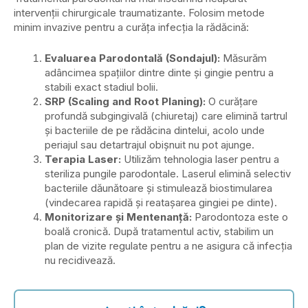
intervenții chirurgicale traumatizante. Folosim metode
minim invazive pentru a curăța infecția la rădăcină:
Evaluarea Parodontală (Sondajul):
Măsurăm
adâncimea spațiilor dintre dinte și gingie pentru a
stabili exact stadiul bolii.
SRP (Scaling and Root Planing):
O curățare
profundă subgingivală (chiuretaj) care elimină tartrul
și bacteriile de pe rădăcina dintelui, acolo unde
periajul sau detartrajul obișnuit nu pot ajunge.
Terapia Laser:
Utilizăm tehnologia laser pentru a
steriliza pungile parodontale. Laserul elimină selectiv
bacteriile dăunătoare și stimulează biostimularea
(vindecarea rapidă și reatașarea gingiei pe dinte).
Monitorizare și Mentenanță:
Parodontoza este o
boală cronică. După tratamentul activ, stabilim un
plan de vizite regulate pentru a ne asigura că infecția
nu recidivează.