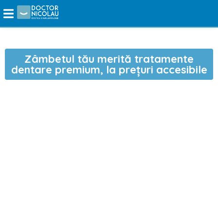
Treci
direct
la
conținut
Zâmbetul tău merită tratamente
dentare premium, la prețuri accesibile