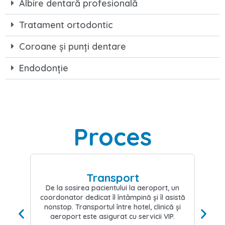
Albire dentară profesională
Tratament ortodontic
Coroane și punți dentare
Endodonție
Proces
ansport
Cazare
cientului la aeroport, un
După ce pacientul s-a odihnit l
t îl întâmpină și îl asistă
coordonatorul îl conduce la clini
tul între hotel, clinică și
dentistul efectuează gratuit
sigurat cu servicii VIP.
consultație și controlul or