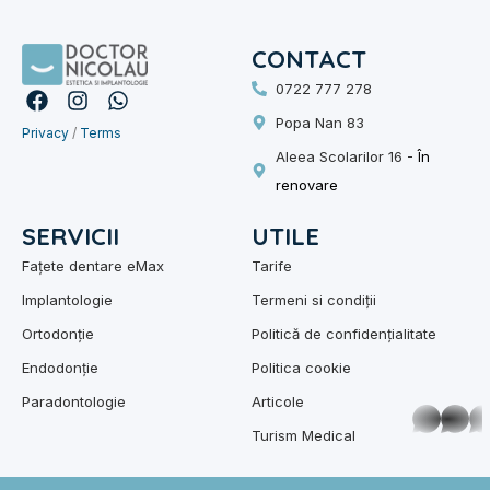
CONTACT
0722 777 278
F
I
W
a
n
h
Popa Nan 83
Privacy
c
/
s
Terms
a
e
t
t
Aleea Scolarilor 16 -
În
b
a
s
renovare
o
g
a
o
r
p
SERVICII
UTILE
k
a
p
m
Fațete dentare eMax
Tarife
Implantologie
Termeni si condiții
Ortodonție
Politică de confidențialitate
Endodonție
Politica cookie
Paradontologie
Articole
whatsap
Turism Medical