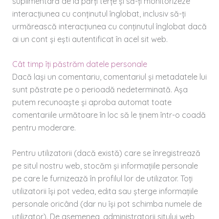
suplimentară de la părți terțe și să-ți monitorizeze
interacțiunea cu conținutul înglobat, inclusiv să-ți
urmărească interacțiunea cu conținutul înglobat dacă
ai un cont și ești autentificat în acel sit web.
Cât timp îți păstrăm datele personale
Dacă lași un comentariu, comentariul și metadatele lui
sunt păstrate pe o perioadă nedeterminată. Așa
putem recunoaște și aproba automat toate
comentariile următoare în loc să le ținem într-o coadă
pentru moderare.
Pentru utilizatorii (dacă există) care se înregistrează
pe situl nostru web, stocăm și informațiile personale
pe care le furnizează în profilul lor de utilizator. Toți
utilizatorii își pot vedea, edita sau șterge informațiile
personale oricând (dar nu își pot schimba numele de
utilizator). De asemenea, administratorii sitului web