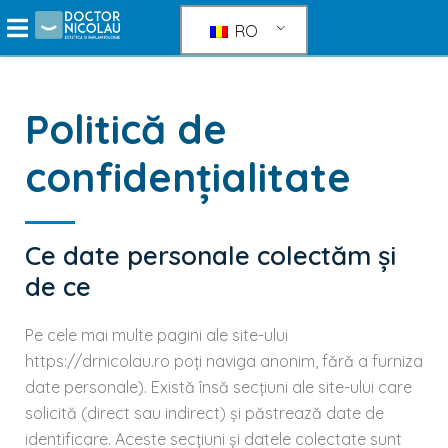
Treci
RO
direct
la
conținut
Politică de
confidențialitate
Ce date personale colectăm și
de ce
Pe cele mai multe pagini ale site-ului
https://drnicolau.ro poți naviga anonim, fără a furniza
date personale). Există însă secțiuni ale site-ului care
solicită (direct sau indirect) și păstrează date de
identificare. Aceste secțiuni și datele colectate sunt