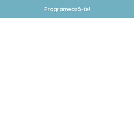
dacă sunt adult?
Programează-te!
Niciodată! Ortodonția
modernă oferă soluții
discrete precum alignerele
invizibile sau aparatul Safir,
ideale pentru adulții care
își doresc un zâmbet
aliniat fără a compromite
estetica cotidiană.
Cât durează, în medie,
un tratament
ortodontic?