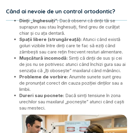
Când ai nevoie de un control ortodontic?
Dinți „înghesuiți”:
Dacă observi că dinții tăi se
suprapun sau stau înghesuiți, fiind greu de curățat
chiar și cu ața dentară.
Spații libere (strungăreață):
Atunci când există
goluri vizibile între dinți care te fac să eziți când
zâmbești sau care rețin frecvent resturi alimentare.
Mușcătură incomodă:
Simți că dinții de sus și cei
de jos nu se potrivesc atunci când închizi gura sau ai
senzația că „îți obosește” maxilarul când mănânci.
Probleme de vorbire:
Anumite sunete sunt greu
de pronunțat corect din cauza poziției dinților sau a
limbii.
Dureri sau pocnete:
Dacă simți tensiune în zona
urechilor sau maxilarul „pocnește” atunci când caști
sau mesteci.