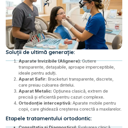
Soluții de ultimă generație:
Aparate Invizibile (Alignere):
Gutiere
transparente, detașabile, aproape imperceptibile,
ideale pentru adulți.
Aparat Safir:
Bracketuri transparente, discrete,
care preiau culoarea dintelui.
Aparat Metalic:
Opțiunea clasică, extrem de
precisă și eficientă pentru cazuri complexe.
Ortodonție interceptivă:
Aparate mobile pentru
copii, care ghidează creșterea corectă a maxilarelor.
Etapele tratamentului ortodontic:
Consultația și Diagnosticul:
Evaluarea clinică