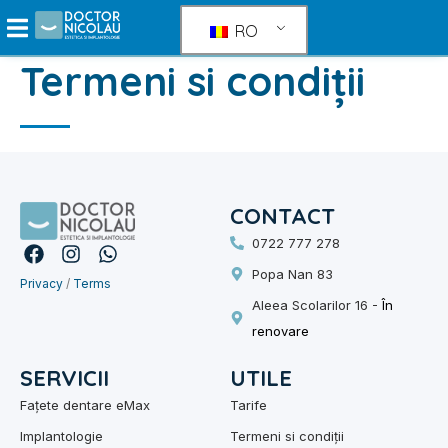
Treci
RO
direct
la
Termeni si condiții
conținut
CONTACT
0722 777 278
F
I
W
a
n
h
Popa Nan 83
Privacy
c
/
s
Terms
a
e
t
t
Aleea Scolarilor 16 -
În
b
a
s
renovare
o
g
a
o
r
p
SERVICII
UTILE
k
a
p
m
Fațete dentare eMax
Tarife
Implantologie
Termeni si condiții