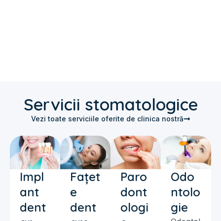
Servicii stomatologice
Vezi toate serviciile oferite de clinica nostră
Impl
Fațet
Paro
Odo
ant
e
dont
ntolo
dent
dent
ologi
gie