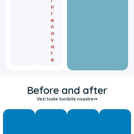
Î
n
r
e
n
o
v
a
r
e
Before and after
Vezi toate lucrările noastre