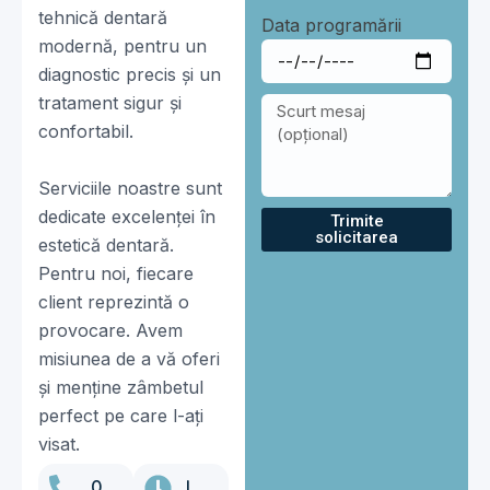
tehnică dentară
Data programării
modernă, pentru un
diagnostic precis și un
tratament sigur și
confortabil.
Serviciile noastre sunt
dedicate excelenței în
Trimite
solicitarea
estetică dentară.
Pentru noi, fiecare
client reprezintă o
provocare. Avem
misiunea de a vă oferi
și menține zâmbetul
perfect pe care l-ați
visat.
0
L