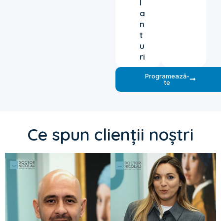
l
a
n
t
u
ri
Programează-
te
Ce spun clienții noștri