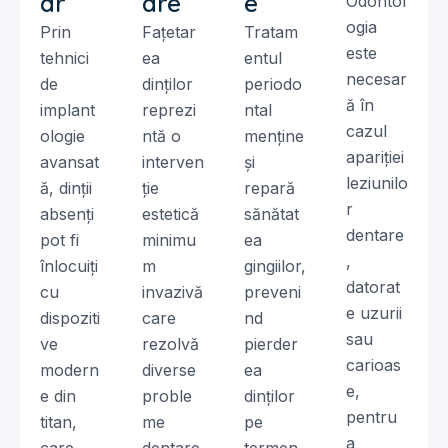
ar
are
e
Odontol
ogia
Prin
Fațetar
Tratam
este
tehnici
ea
entul
necesar
de
dinților
periodo
ă în
implant
reprezi
ntal
cazul
ologie
ntă o
menține
apariției
avansat
interven
și
leziunilo
ă, dinții
ție
repară
r
absenți
estetică
sănătat
dentare
pot fi
minimu
ea
,
înlocuiți
m
gingiilor,
datorat
cu
invazivă
preveni
e uzurii
dispoziti
care
nd
sau
ve
rezolvă
pierder
carioas
modern
diverse
ea
e,
e din
proble
dinților
pentru
titan,
me
pe
a