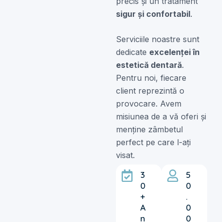
precis și un tratament
sigur și confortabil
.
Serviciile noastre sunt
dedicate
excelenței în
estetică dentară
.
Pentru noi, fiecare
client reprezintă o
provocare. Avem
misiunea de a vă oferi și
menține zâmbetul
perfect pe care l-ați
visat.
3
5
0
0
+
.
A
0
n
0