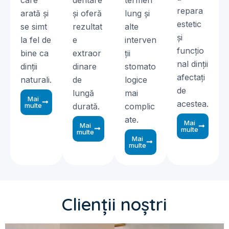
care
dentare
termen
repara
arată și
și oferă
lung și
estetic
se simt
rezultat
alte
și
la fel de
e
interven
funcțio
bine ca
extraor
ții
nal dinții
dinții
dinare
stomato
afectați
naturali.
de
logice
de
lungă
mai
Mai
acestea.
multe
durată.
complic
ate.
Mai
Mai
multe
multe
Mai
multe
Clienții noștri