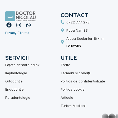
CONTACT
0722 777 278
F
I
W
a
n
h
Popa Nan 83
Privacy
c
/
s
Terms
a
e
t
t
Aleea Scolarilor 16 -
În
b
a
s
renovare
o
g
a
o
r
p
SERVICII
UTILE
k
a
p
m
Fațete dentare eMax
Tarife
Implantologie
Termeni si condiții
Ortodonție
Politică de confidențialitate
Endodonție
Politica cookie
Paradontologie
Articole
Turism Medical
whatsa