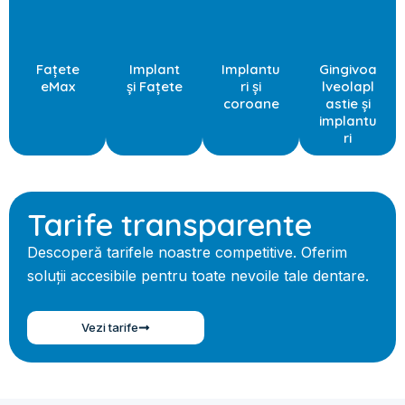
Fațete
Implant
Implantu
Gingivoa
eMax
și Fațete
ri și
lveolapl
coroane
astie și
implantu
ri
Tarife transparente
Descoperă tarifele noastre competitive. Oferim
soluții accesibile pentru toate nevoile tale dentare.
Vezi tarife