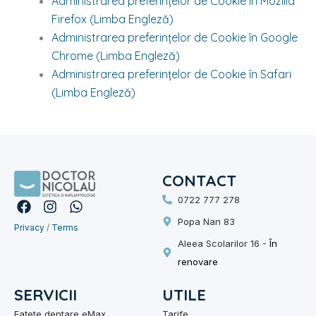
Administrarea preferințelor de Cookie în Mozilla
Firefox (Limba Engleză)
Administrarea preferințelor de Cookie în Google
Chrome (Limba Engleză)
Administrarea preferințelor de Cookie în Safari
(Limba Engleză)
CONTACT
0722 777 278
F
I
W
a
n
h
Popa Nan 83
Privacy
c
/
s
Terms
a
e
t
t
Aleea Scolarilor 16 -
În
b
a
s
renovare
o
g
a
o
r
p
SERVICII
UTILE
k
a
p
m
Fațete dentare eMax
Tarife