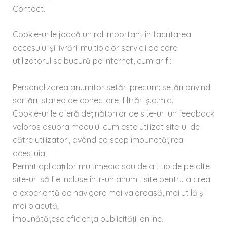
Contact.
Cookie-urile joacă un rol important în facilitarea
accesului și livrării multiplelor servicii de care
utilizatorul se bucură pe internet, cum ar fi:
Personalizarea anumitor setări precum: setări privind
sortări, starea de conectare, filtrări ș.a.m.d.
Cookie-urile oferă deținătorilor de site-uri un feedback
valoros asupra modului cum este utilizat site-ul de
către utilizatori, având ca scop îmbunatățirea
acestuia;
Permit aplicațiilor multimedia sau de alt tip de pe alte
site-uri să fie incluse într-un anumit site pentru a crea
o experientă de navigare mai valoroasă, mai utilă și
mai placută;
Îmbunătățesc eficiența publicității online.