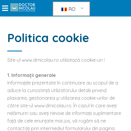
Treci
RO
direct
la
conținut
Politica cookie
Site-ul www.drnicolau.ro utilizează cookie-uri !
1. Informații generale
Informațiile prezentate în continuare au scopul de a
aduce la cunostință utilizatorului detalii privind
plasarea, gestionarea și utilizarea cookie-urilor de
către site-ul www.drnicolau.ro. În cazul în care aveți
nelămuriri sau aveți nevoie de informații suplimentare
față de cele enunțate mai jos, vă rugăm să ne
contactați prin intermediul formularului din pagina