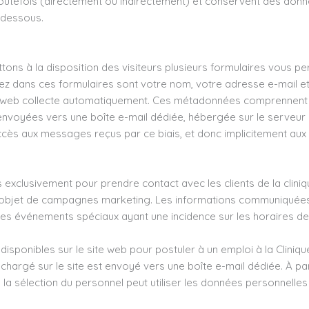
utefois (directement ou indirectement) et conservent des donnée
-dessous.
ons à la disposition des visiteurs plusieurs formulaires vous pe
z dans ces formulaires sont votre nom, votre adresse e-mail et
web collecte automatiquement. Ces métadonnées comprennent l'a
envoyées vers une boîte e-mail dédiée, hébergée sur le serveu
ccès aux messages reçus par ce biais, et donc implicitement aux
 exclusivement pour prendre contact avec les clients de la clin
t l'objet de campagnes marketing. Les informations communiquée
 les événements spéciaux ayant une incidence sur les horaires de l
s disponibles sur le site web pour postuler à un emploi à la Cliniq
échargé sur le site est envoyé vers une boîte e-mail dédiée. À part
la sélection du personnel peut utiliser les données personnelles