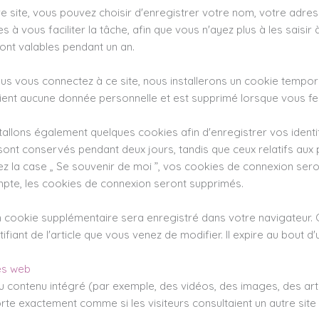
e site, vous pouvez choisir d'enregistrer votre nom, votre adre
 à vous faciliter la tâche, afin que vous n'ayez plus à les saisi
ont valables pendant un an.
s vous connectez à ce site, nous installerons un cookie temporai
ient aucune donnée personnelle et est supprimé lorsque vous fe
allons également quelques cookies afin d'enregistrer vos identi
sont conservés pendant deux jours, tandis que ceux relatifs aux
ez la case „ Se souvenir de moi ”, vos cookies de connexion se
pte, les cookies de connexion seront supprimés.
 un cookie supplémentaire sera enregistré dans votre navigateur
fiant de l'article que vous venez de modifier. Il expire au bout d'u
es web
du contenu intégré (par exemple, des vidéos, des images, des arti
te exactement comme si les visiteurs consultaient un autre site