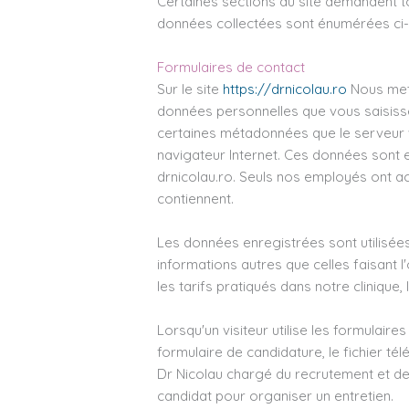
Certaines sections du site demandent to
données collectées sont énumérées ci
Formulaires de contact
Sur le site
https://drnicolau.ro
Nous mett
données personnelles que vous saisisse
certaines métadonnées que le serveur 
navigateur Internet. Ces données sont 
drnicolau.ro. Seuls nos employés ont a
contiennent.
Les données enregistrées sont utilisées
informations autres que celles faisan
les tarifs pratiqués dans notre clinique,
Lorsqu'un visiteur utilise les formulaire
formulaire de candidature, le fichier tél
Dr Nicolau chargé du recrutement et de 
candidat pour organiser un entretien.