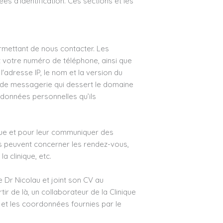
s d'identification. Ces sections et les
rmettant de nous contacter. Les
 votre numéro de téléphone, ainsi que
dresse IP, le nom et la version du
r de messagerie qui dessert le domaine
 données personnelles qu’ils
ique et pour leur communiquer des
s peuvent concerner les rendez-vous,
a clinique, etc.
ue Dr Nicolau et joint son CV au
ir de là, un collaborateur de la Clinique
 et les coordonnées fournies par le