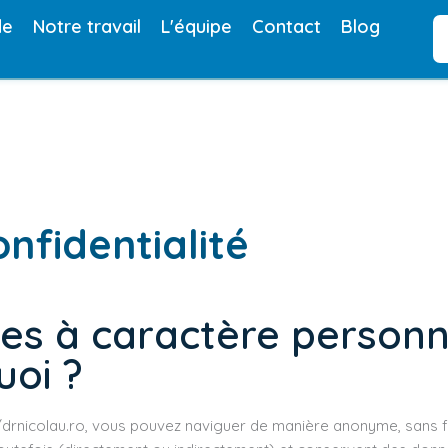
de
Notre travail
L'équipe
Contact
Blog
onfidentialité
es à caractère personne
uoi ?
://drnicolau.ro, vous pouvez naviguer de manière anonyme, sans 